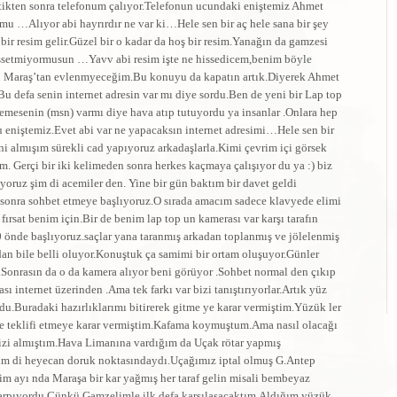
ikten sonra telefonum çalıyor.Telefonun ucundaki eniştemiz Ahmet
u …Alıyor abi hayrırdır ne var ki…Hele sen bir aç hele sana bir şey
r resim gelir.Güzel bir o kadar da hoş bir resim.Yanağın da gamzesi
ssetmiyormusun …Yavv abi resim işte ne hissedicem,benim böyle
 Maraş’tan evlenmyeceğim.Bu konuyu da kapatın artık.Diyerek Ahmet
Bu defa senin internet adresin var mı diye sordu.Ben de yeni bir Lap top
emesenin (msn) varmı diye hava atıp tutuyordu ya insanlar .Onlara hep
 eniştemiz.Evet abi var ne yapacaksın internet adresimi…Hele sen bir
ni almışım sürekli cad yapıyoruz arkadaşlarla.Kimi çevrim içi görsek
. Gerçi bir iki kelimeden sonra herkes kaçmaya çalışıyor du ya :) biz
yoruz şim di acemiler den. Yine bir gün baktım bir davet geldi
an sonra sohbet etmeye başlıyoruz.O sırada amacım sadece klavyede elimi
ırsat benim için.Bir de benim lap top un kamerası var karşı tarafın
nde başlıyoruz.saçlar yana taranmış arkadan toplanmış ve jölelenmiş
dan bile belli oluyor.Konuştuk ça samimi bir ortam oluşuyor.Günler
.Sonrasın da o da kamera alıyor beni görüyor .Sohbet normal den çıkıp
 internet üzerinden .Ama tek farkı var bizi tanıştırıyorlar.Artık yüz
.Buradaki hazırlıklarımı bitirerek gitme ye karar vermiştim.Yüzük ler
e teklifi etmeye karar vermiştim.Kafama koymuştum.Ama nasıl olacağı
mizi almıştım.Hava Limanına vardığım da Uçak rötar yapmış
şim di heyecan doruk noktasındaydı.Uçağımız iptal olmuş G.Antep
im ayı nda Maraşa bir kar yağmış her taraf gelin misali bembeyaz
çarpıyordu.Çünkü Gamzelimle ilk defa karşılaşacaktım.Aldığım yüzük