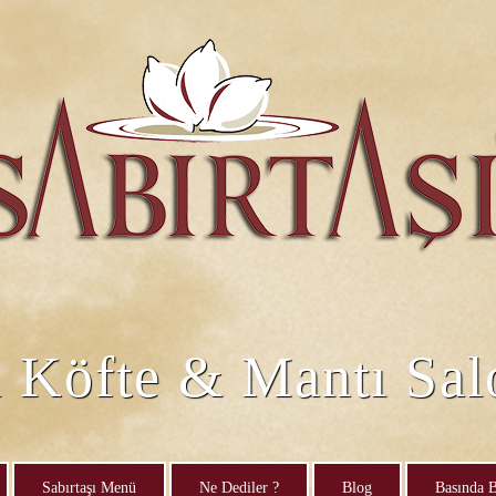
i Köfte & Mantı Sa
Sabırtaşı Menü
Ne Dediler ?
Blog
Basında B