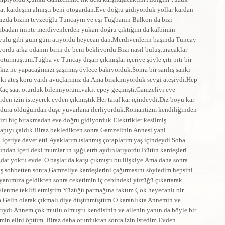
at kardeşim almıştı beni otogardan.Eve doğru gidiyorduk yollar kardan
ımızda bizim teyzeoğlu Tuncayın ve eşi Tuğbanın Balkon da bizi
abadan inipte merdivenlerden yukarı doğru çıktığım da kalbimin
avulu gibi güm güm atıyordu heyecan dan.Merdivenlerin başında Tuncay
du arka odanın birin de beni bekliyordu.Bizi nasıl buluşturacaklar
oturmuştum.Tuğba ve Tuncay dışarı çıkmışlar içeriye şöyle çıtı pıtı bir
 kız ne yapacağımızı şaşırmış öylece bakıyorduk.Sonra bir sarılış sanki
anki ateş koru vardı avuçlarımız da.Ama bırakmıyorduk sevgi ateşiydi.Hep
Kaç saat oturduk bilemiyorum.vakit epey geçmişti.Gamzeliyi eve
en izin isteyerek evden çıkmıştık.Her taraf kar içindeydi.Diz boyu kar
ndura olduğundan düşe yuvarlana ilerliyorduk.Romantizm kendiliğinden
mizi hiç bırakmadan eve doğru gidiyorduk.Elektrikler kesilmiş
apıyı çaldık.Biraz bekledikten sonra Gamzelinin Annesi yani
içeriye davet etti.Ayaklarım ıslanmış çoraplarım yaş içindeydi.Soba
ndan içeri deki mumlar ın ışığı etrfı aydınlatıyordu.Bütün kardeşleri
t yoktu evde .O başlar da karşı çıkmıştı bu ilişkiye.Ama daha sonra
hoş sohbetten sonra,Gamzeliye kardeşlerini çağırmasını söyledim hepsini
 yanımıza geldikten sonra ceketimin iç cebindeki yüzüğü çıkartarak
lenme teklifi etmiştim.Yüzüğü parmağına taktım.Çok heyecanlı bir
 Gelin olarak çıkmalı diye düşünmüştüm.O karanlıkta Annemin ve
ıydı.Annem çok mutlu olmuştu kendisinin ve ailenin yanın da böyle bir
min elini öptüm .Biraz daha oturduktan sonra izin istedim.Evden