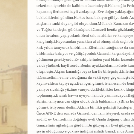
ceketimin iç cebin de kalbimin üzerindeydi.Halamoğlu Ferh
kapanmış ilerlemesi hayli zorlaşmıştı.Eve doğru yaklaştığ
beklediklerini gördüm.Herkes bana bakıyor gülüyorlardı.Ar
atışlarını sanki duyar gibi oluyordum.Mübarek Ramazan d
ve Tuğba kardeşim görükmüşlerdi.Gamzeli henüz gözükmüyor
onun hesabını yapıyorlardı.Beni salona aldılar ve kanepeye 
kız girmişti.Heyecandan yanakları al al olmuş ıslak saçlı bir
kırk yıldır tanıyoruz birbirimizi.Ellerimizi tutuğumuz da s
birbirimize bakıyor ve gülüşüyorduk.Gamzeli karşımdaydı.
götürmem gerekiyordu.Ev sahiplerinden yani bizim kuzenlerd
vardı yürümek hayli zordu.Benim ayakkabılarım kösele ku
oluşmuştu.Akşam karanlığı beyaz kar ile birleşmiş ti.Elleri
ti.Gamzelinin evine vardığımız da vakit epey geç olmuştu.K
kayınvaldem kapıyı açtı.Ben içeri girmek istemesem de beni 
yanıyor sıcaklığı yüzüne vuruyordu.Elektrikler kesik olduğu
toplanmıştı,Bıcırık havva uyuyor hamide yanımızdaydı.Bağda
abisini tanıyınca can ciğer olduk datlı baldızımla :) Biraz 
görmek istiyorum dedim.Aklıma bir fikir gelmişti.Kardeşler
Önce ANNE den sonrada Gamzeli den izin isteyerek orada ev
andı.O ev Gamzelinin doğduğu evdi.Orada doğmuş ordan da
Gamzelinin ağladığını gördüm.Bu gözyaşları Evet gözyaşlar
şeyin olduğunu,ve çok sevindiğini anlattı bana.Bende Anne