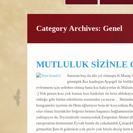
Category Archives: Genel
MUTLULUK SİZİNLE 
Sanırım beş ila altı yıl olmuştu K.Maraş
gitmiştik.Kız kardeşim Ayşegül ile birli
evlenmem için seferber olmuş bana kız bakıyorlar dı.Malum b
:) Yok şunun kızı yok bunun kızı baskıları ile beni abluka
olduğu gibi bütün erkeklerin sorunudur ya neyse… Halamlar
hengameler içerisin de.Hem eğleniyor hem de kzıyordum.Baş
olur olmaz bizimkiler beğenir hemen başımızı bağlamasınlar
yaklaşıyor du.Teyzemlerde oturuyorduk.Eniştemiz Ahmet abi 
tanıştıralım demesinmi.Eyvah burda da yakalandık.Çalıştıkla
gitmedim.Şim di gidersem yok şöyle yok böyle deyip hem kız