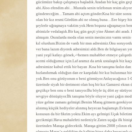
gücümüze bakıp çalışmaya başladık.Aradan bir kaç gün geçt
abi.Aloo efendim abi…Mustafa senin telefonun resim alıyorm
göndereceğim…Tamam abi açtım gönder.Kısa bir süre sonra bi
olan bir kız resmi.Gördüm abi ne olmuş buna…Eee bişey hi
şeylerle uğraşmaya vaktim yok.Hem boşuna uğraşmayın ben
abimizle vedalaştık.Bir kaç gün geçti yine Ahmet abi aradı. 
almışım .Osıralarda moda olan senin mesincırın varmı senin 
kıl olurdum.Bizim de vardı bir msn adresimiz.Onu soruyordu
ver bana lazım diyerek adresimizi aldı.Ben de bilgisayarı ye
yani yeşil kafayı görsek,-+hemen muhabbet etmeye çalışırdım
acemi olduğumuz için.Laf aramız da artık ustalaştık biz kaçı
adresimize kabul ettik bir bayan .Kısa bir tanışma faslın d
hızlandırmak olduğun dan ee karşıdaki bir kız bulunmaz bir f
yok.Ben onu görüyorum o beni görmüyor.Anlayacağınız 1-0 ö
üzerinde siyah bir derimont olan hoş bir kız Gamzesi ekran 
geçtikçe ben onu o beni tanıyor.Bu böyle üç dört ay sürüyor
sevgiye dönüşüyor.İlk tanışma böyle oluyor yani çağın modası
yüze gelme zamanı gelmişti.Benim Maraş gitmem gerekiyordu
alınmış küçük hediyeler alınmış heyecan başlamıştı.Evlenm
konusun da bir fikrim yoktu.Ekim ayı gelmişti.Uçak bileti
gecikmişti.Hava muhalefeti nedeniyle.Zaten uçağa ilk bini
üzerinden Maraşa gidecektik. Maraşa gittim.2008 yılının ek
olmuştu.Maraş’a geldiğim de kalbim biraz daha heyecanlı 