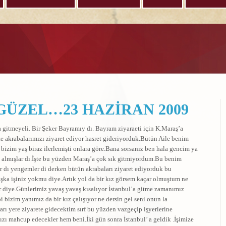
GÜZEL…23 HAZİRAN 2009
’a gitmeyeli. Bir Şeker Bayramıy dı. Bayram ziyaraeti için K.Maraş’a
kte akrabalarımızı ziyaret ediyor hasret gideriyorduk.Bütün Aile benim
izim yaş biraz ilerlemişti onlara göre.Bana sorsanız ben hala gencim ya
ya almışlar dı.İşte bu yüzden Maraş’a çok sık gitmiyordum.Bu benim
 dı yengemler di derken bütün akrabaları ziyaret ediyorduk bu
ka işiniz yokmu diye.Artık yol da bir kız görsem kaçar olmuştum ne
 diye.Günlerimiz yavaş yavaş kısalıyor İstanbul’a gitme zamanımız
bizim yanımız da bir kız çalışıyor ne dersin gel seni onun la
rı yere ziyarete gidecektim sırf bu yüzden vazgeçip işyerlerine
ı mahcup edecekler hem beni.İki gün sonra İstanbul’ a geldik .İşimize