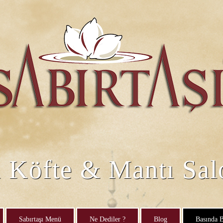
i Köfte & Mantı Sa
Sabırtaşı Menü
Ne Dediler ?
Blog
Basında B