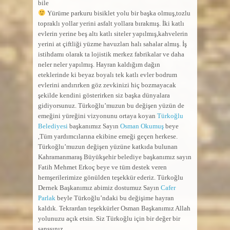
bile
Yürüme parkuru bisiklet yolu bir başka olmuş,tozlu
topraklı yollar yerini asfalt yollara bırakmış. İki katlı
evlerin yerine beş altı katlı siteler yapılmış,kahvelerin
yerini at çiftliği yüzme havuzları halı sahalar almış. İş
istihdamı olarak ta lojistik merkez fabrikalar ve daha
neler neler yapılmış. Hayran kaldığım dağın
eteklerinde ki beyaz boyalı tek katlı evler bodrum
evlerini andırırken göz zevkinizi hiç bozmayacak
şekilde kendini gösterirken siz başka dünyalara
gidiyorsunuz. Türkoğlu’muzun bu değişen yüzün de
emeğini yüreğini vizyonunu ortaya koyan
Türkoğlu
Belediyesi
başkanımız Sayın
Osman Okumuş
beye
,Tüm yardımcılarına ekibine emeği geçen herkese.
Türkoğlu’muzun değişen yüzüne katkıda bulunan
Kahramanmaraş Büyükşehir belediye başkanımız sayın
Fatih Mehmet Erkoç beye ve tüm destek veren
hemşerilerimize gönülden teşekkür ederiz. Türkoğlu
Dernek Başkanımız abimiz dostumuz Sayın
Cafer
Parlak
beyle Türkoğlu’ndaki bu değişime hayran
kaldık. Tekrardan teşekkürler Osman Başkanımız Allah
yolunuzu açık etsin. Siz Türkoğlu için bir değer bir
şanssınız…