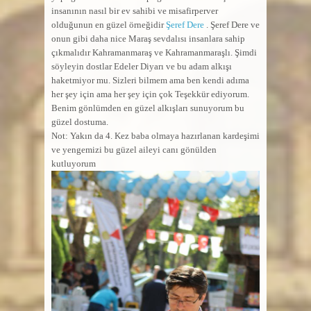
insanının nasıl bir ev sahibi ve misafirperver
olduğunun en güzel örneğidir
Şeref Dere
. Şeref Dere ve
onun gibi daha nice Maraş sevdalısı insanlara sahip
çıkmalıdır Kahramanmaraş ve Kahramanmaraşlı. Şimdi
söyleyin dostlar Edeler Diyarı ve bu adam alkışı
haketmiyor mu. Sizleri bilmem ama ben kendi adıma
her şey için ama her şey için çok Teşekkür ediyorum.
Benim gönlümden en güzel alkışları sunuyorum bu
güzel dostuma.
Not: Yakın da 4. Kez baba olmaya hazırlanan kardeşimi
ve yengemizi bu güzel aileyi canı gönülden
kutluyorum