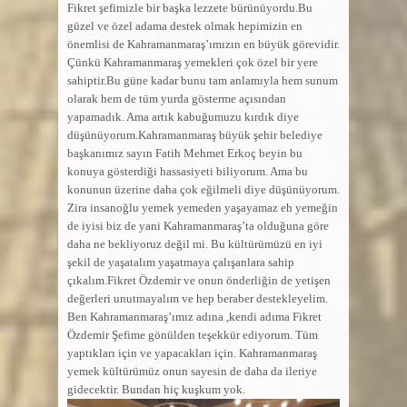
Fikret şefimizle bir başka lezzete bürünüyordu.Bu
güzel ve özel adama destek olmak hepimizin en
önemlisi de Kahramanmaraş’ımızın en büyük görevidir.
Çünkü Kahramanmaraş yemekleri çok özel bir yere
sahiptir.Bu güne kadar bunu tam anlamıyla hem sunum
olarak hem de tüm yurda gösterme açısından
yapamadık. Ama artık kabuğumuzu kırdık diye
düşünüyorum.Kahramanmaraş büyük şehir belediye
başkanımız sayın Fatih Mehmet Erkoç beyin bu
konuya gösterdiği hassasiyeti biliyorum. Ama bu
konunun üzerine daha çok eğilmeli diye düşünüyorum.
Zira insanoğlu yemek yemeden yaşayamaz eh yemeğin
de iyisi biz de yani Kahramanmaraş’ta olduğuna göre
daha ne bekliyoruz değil mi. Bu kültürümüzü en iyi
şekil de yaşatalım yaşatmaya çalışanlara sahip
çıkalım.Fikret Özdemir ve onun önderliğin de yetişen
değerleri unutmayalım ve hep beraber destekleyelim.
Ben Kahramanmaraş’ımız adına ,kendi adıma Fikret
Özdemir Şefime gönülden teşekkür ediyorum. Tüm
yaptıkları için ve yapacakları için. Kahramanmaraş
yemek kültürümüz onun sayesin de daha da ileriye
gidecektir. Bundan hiç kuşkum yok.