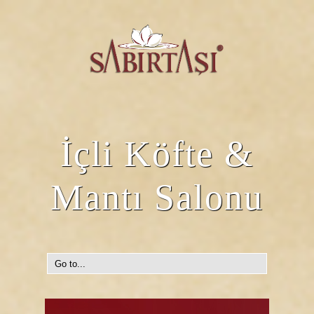
İçli Köfte &
Mantı Salonu