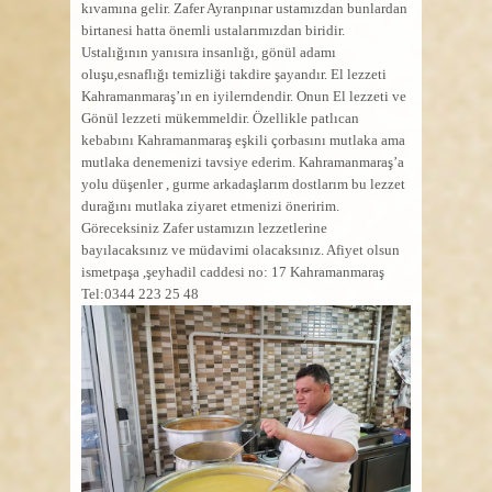
kıvamına gelir. Zafer Ayranpınar ustamızdan bunlardan
birtanesi hatta önemli ustalarımızdan biridir.
Ustalığının yanısıra insanlığı, gönül adamı
oluşu,esnaflığı temizliği takdire şayandır. El lezzeti
Kahramanmaraş’ın en iyilerndendir. Onun El lezzeti ve
Gönül lezzeti mükemmeldir. Özellikle patlıcan
kebabını Kahramanmaraş eşkili çorbasını mutlaka ama
mutlaka denemenizi tavsiye ederim. Kahramanmaraş’a
yolu düşenler , gurme arkadaşlarım dostlarım bu lezzet
durağını mutlaka ziyaret etmenizi öneririm.
Göreceksiniz Zafer ustamızın lezzetlerine
bayılacaksınız ve müdavimi olacaksınız. Afiyet olsun
ismetpaşa ,şeyhadil caddesi no: 17 Kahramanmaraş
Tel:0344 223 25 48