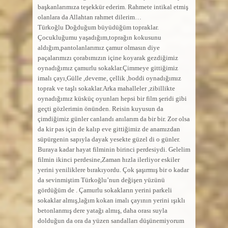
başkanlarımıza teşekkür ederim. Rahmete intikal etmiş
olanlara da Allahtan rahmet dilerim…
Türkoğlu Doğduğum büyüdüğüm topraklar.
Çocukluğumu yaşadığım,toprağın kokusunu
aldığım,pantolanlarımız çamur olmasın diye
paçalarımızı çorabımızın içine koyarak gezdiğimiz
oynadığımız çamurlu sokaklar.Çimmeye gittiğimiz
imalı çayı,Gülle ,deveme, çellik ,boddi oynadığımız
toprak ve taşlı sokaklar.Arka mahalleler ,zibil
likte
oynadığımız küsküç oyunları hepsi bir film şeridi gibi
geçti gözlerimin önünden. Reisin kuyusun da
çimdiğimiz günler canlandı anılarım da bir bir. Zor olsa
da kir pas için de kalıp eve gittiğimiz de anamızdan
süpürgenin sapıyla dayak yesekte güzel di o günler.
Buraya kadar hayat filminin birinci perdesiydi. Gelelim
filmin ikinci perdesine,Zaman hızla ilerliyor eskiler
yerini yeniliklere bırakıyordu. Çok şaşırmış bir o kadar
da sevinmiştim Türkoğlu’nun değişen yüzünü
gördüğüm de . Çamurlu sokakların yerini parkeli
sokaklar almış,lağım kokan imalı çayının yerini ışıklı
betonlanmış dere yatağı almış, daha orası suyla
dolduğun da ora da yüzen sandalları düşünemiyorum