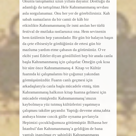
Onunla tanışmamız uzun yıllara dayanır. Dostluğu da
adamlığı da tartışılmaz.Hele Kahramanmaraş sevdası
asla sorgulanamaz. Onu her yer de görebilirsiniz. Kah
sabah namazların da bir camii de kâh bir
etkinlikte.Kahramanmaraş ile ismi anılan her türlü
festival de mutlaka rastlarsınız ona. Hem sevinenin
hem üzülenin hep yanındadır. Bir gün bir halayın başın
da çete elbisesiyle gördüğünüz de
ertesi gün bir
mazluma yardım etme çabasın da görürsünüz. O ve
ekibi yani Edeler diyarı gönüllüleri hep bir arada canla
başla Kahramanmaraş için çalışırlar. Örneğin çok kısa
bir süre önce Kahramanmaraş 4. Kitap ve Kültür
fuarında ki çalışmalarını bir çoğunuz yakından
görmüşsünüzdür. Fuarın canlı geçmesi için
arkadaşlarıyla canla başla mücadele etmiş, tüm
Kahramanmaraş halkının kitap fuarına gelmesi için
mücadele etmişlerdir. Kahramanmaraş’ımızın
kaybolmaya yüz tutmuş kültürlerini yaşatmaya
çalışması takdire şayandır. Yaptığı deveme atma,tahta
arabaya binme cıncık gülle oynama şovlarıyla
Hepimizi çocukluğumuza götürmüştür. Bilhassa her
İstanbul’dan Kahramanmaraş’a geldiğim de bana
yaptığı inanılmaz ev sahipliği Kahramanmaraş