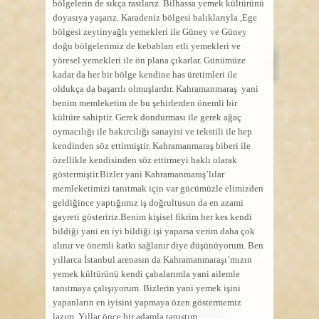
bölgelerin de sıkça rastlarız. Bilhassa yemek kültürünü
doyasıya yaşarız. Karadeniz bölgesi balıklarıyla ,Ege
bölgesi zeytinyağlı yemekleri ile Güney ve Güney
doğu bölgelerimiz de kebabları etli yemekleri ve
yöresel yemekleri ile ön plana çıkarlar. Günümüze
kadar da her bir bölge kendine has üretimleri ile
oldukça da başarılı olmuşlardır. Kahramanmaraş yani
benim memleketim de bu şehirlerden önemli bir
kültüre sahiptir. Gerek dondurması ile gerek ağaç
oymacılığı ile bakırcılığı sanayisi ve tekstili ile hep
kendinden söz ettirmiştir. Kahramanmaraş biberi ile
özellikle kendisinden söz ettirmeyi haklı olarak
göstermiştir.Bizler yani Kahramanmaraş’lılar
memleketimizi tanıtmak için var gücümüzle elimizden
geldiğince yaptığımız iş doğrultusun da en azami
gayreti gösteririz.Benim kişisel fikrim her kes kendi
bildiği yani en iyi bildiği işi yaparsa verim daha çok
alınır ve önemli katkı sağlanır diye düşünüyorum. Ben
yıllarca İstanbul arenasın da Kahramanmaraşı’mızın
yemek kültürünü kendi çabalarımla yani ailemle
tanıtmaya çalışıyorum. Bizlerin yani yemek işini
yapanların en iyisini yapmaya özen göstermemiz
lazım. Yıllar önce bir adamla tanıştım.