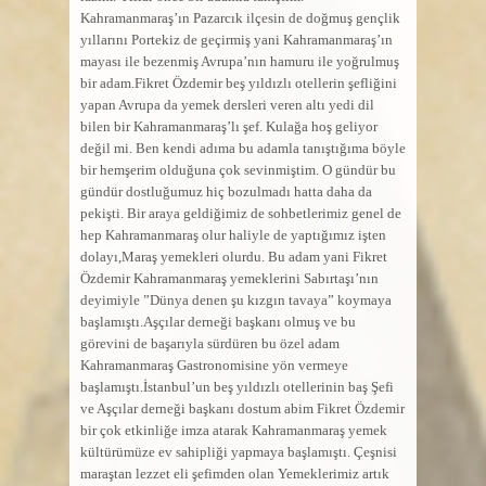
Kahramanmaraş’ın Pazarcık ilçesin de doğmuş gençlik
yıllarını Portekiz de geçirmiş yani Kahramanmaraş’ın
mayası ile bezenmiş Avrupa’nın hamuru ile yoğrulmuş
bir adam.Fikret Özdemir beş yıldızlı otellerin şefliğini
yapan Avrupa da yemek dersleri veren altı yedi dil
bilen bir Kahramanmaraş’lı şef. Kulağa hoş geliyor
değil mi. Ben kendi adıma bu adamla tanıştığıma böyle
bir hemşerim olduğuna çok sevinmiştim. O gündür bu
gündür dostluğumuz hiç bozulmadı hatta daha da
pekişti. Bir araya geldiğimiz de sohbetlerimiz genel de
hep Kahramanmaraş olur haliyle de yaptığımız işten
dolayı,Maraş yemekleri olurdu. Bu adam yani Fikret
Özdemir Kahramanmaraş yemeklerini Sabırtaşı’nın
deyimiyle ”Dünya denen şu kızgın tavaya” koymaya
başlamıştı.Aşçılar derneği başkanı olmuş ve bu
görevini de başarıyla sürdüren bu özel adam
Kahramanmaraş Gastronomisine yön vermeye
başlamıştı.İstanbul’un beş yıldızlı otellerinin baş Şefi
ve Aşçılar derneği başkanı dostum abim Fikret Özdemir
bir çok etkinliğe imza atarak Kahramanmaraş yemek
kültürümüze ev sahipliği yapmaya başlamıştı. Çeşnisi
maraştan lezzet eli şefimden olan Yemeklerimiz artık