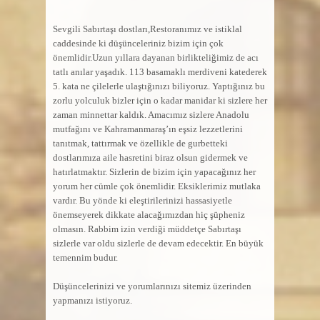
Sevgili Sabırtaşı dostları,Restoranımız ve istiklal
caddesinde ki düşünceleriniz bizim için çok
önemlidir.Uzun yıllara dayanan birlikteliğimiz de acı
tatlı anılar yaşadık. 113 basamaklı merdiveni katederek
5. kata ne çilelerle ulaştığınızı biliyoruz. Yaptığınız bu
zorlu yolculuk bizler için o kadar manidar ki sizlere her
zaman minnettar kaldık. Amacımız sizlere Anadolu
mutfağını ve Kahramanmaraş’ın eşsiz lezzetlerini
tanıtmak, tattırmak ve özellikle de gurbetteki
dostlarımıza aile hasretini biraz olsun gidermek ve
hatırlatmaktır. Sizlerin de bizim için yapacağınız her
yorum her cümle çok önemlidir. Eksiklerimiz mutlaka
vardır. Bu yönde ki eleştirilerinizi hassasiyetle
önemseyerek dikkate alacağımızdan hiç şüpheniz
olmasın. Rabbim izin verdiği müddetçe Sabırtaşı
sizlerle var oldu sizlerle de devam edecektir. En büyük
temennim budur.
Düşüncelerinizi ve yorumlarınızı sitemiz üzerinden
yapmanızı istiyoruz.