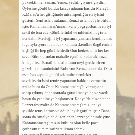
yüksektir her zaman. Yemez yedirir giymez giydirir.
Öylesine gönlü boldur kısaca adamın hasıdır Maraş’lı.
K.Maraş’a her gittiğimde misafirperliğin en iyisini
gösterir. Seni asla bırakmaz. Remzi ustam böyle biridir
işte. Kahramanmaraş’ımızın kelle paça çorbasını en iyi
şekil de icra eder.Gönüllerinizi ve midenizi hoş tutar
her daim. Mesleğini iyi yapmanın yanısıra kendine has
lugatıyla ,yorumlara renk katması ,kendine özgü renkli
kişiliği ile hep gönüllerdedir Onu herkes tanır her kes
sever.Bürokratından mahalle eşrafına kadar aklınıza
kim gelirse. Esnaflık nasıl olunur neyi gerektirir en
güzelini en samimisini Bulursun Remzi ustam da. O bir
esnaftan ziya de gönül adamıdır memleket
sevdalısıdır.İşini temiz yapmanın hakkını vermenin
mükafatını da Önce Kahramanmaraş’lı vermiş ona
sahip çıkmış ,daha sonrada görsel medya da ve yazılı
basın da yer almaya başlamıştır. Konya’da düzenlenen
Lezzet festivalin de Kahramanmaraş’ımızı en iyi
şekilde temsil etmiş ve ödüle layık görülmüştür. Daha
sonra da Antalya’da düzenlenen lezzet şöleninde yine
Kahramanmaraş’ımızın kültürü olan kelle paça
çorbasını tüm misafirlere ikram ederek
tanıtmıştır.Remzi ustamın başarılarının devam