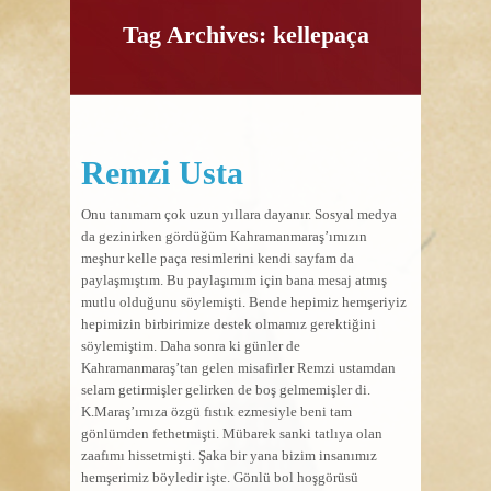
Tag Archives: kellepaça
Remzi Usta
Onu tanımam çok uzun yıllara dayanır. Sosyal medya
da gezinirken gördüğüm Kahramanmaraş’ımızın
meşhur kelle paça resimlerini kendi sayfam da
paylaşmıştım. Bu paylaşımım için bana mesaj atmış
mutlu olduğunu söylemişti. Bende hepimiz hemşeriyiz
hepimizin birbirimize destek olmamız gerektiğini
söylemiştim. Daha sonra ki günler de
Kahramanmaraş’tan gelen misafirler Remzi ustamdan
selam getirmişler gelirken de boş gelmemişler di.
K.Maraş’ımıza özgü fıstık ezmesiyle beni tam
gönlümden fethetmişti. Mübarek sanki tatlıya olan
zaafımı hissetmişti. Şaka bir yana bizim insanımız
hemşerimiz böyledir işte. Gönlü bol hoşgörüsü