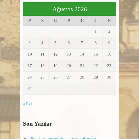
Ağustos 2026
P
S
Ç
P
C
C
P
1
2
3
4
5
6
7
8
9
10
11
12
13
14
15
16
17
18
19
20
21
22
23
24
25
26
27
28
29
30
31
« Eyl
Son Yazılar
Kahramanmaraş Cumhuriyet Lokantası