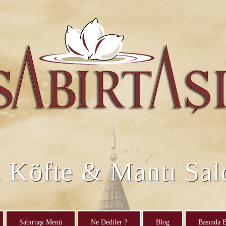
i Köfte & Mantı Sa
Sabırtaşı Menü
Ne Dediler ?
Blog
Basında B